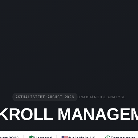
UNABHÄNGIGE ANALYSE
AKTUALISIERT:
AUGUST 2026
KROLL MANAGE
gust 2026
Licensed
Available in US
Fast payouts