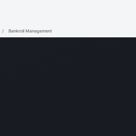
/
Bankroll Management