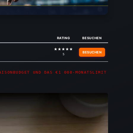
RATING
BESUCHEN
★
★
★
★
★
BESUCHEN
5
ISONBUDGET UND DAS €1 000-MONATSLIMIT I