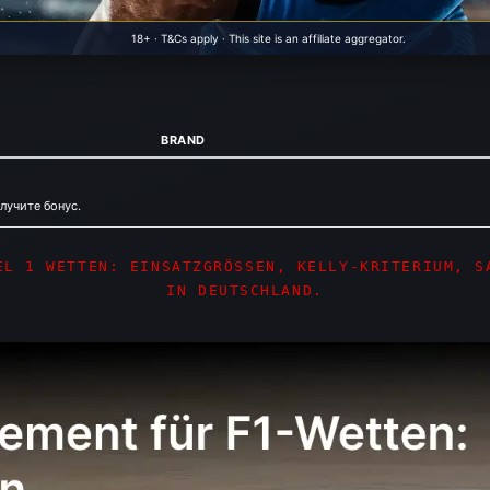
18+ · T&Cs apply · This site is an affiliate aggregator.
BRAND
лучите бонус.
L 1 WETTEN: EINSATZGRÖSSEN, KELLY-KRITERIUM, SA
N DEUTSCHLAND.