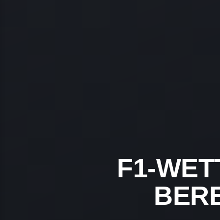
F1-WET
BER