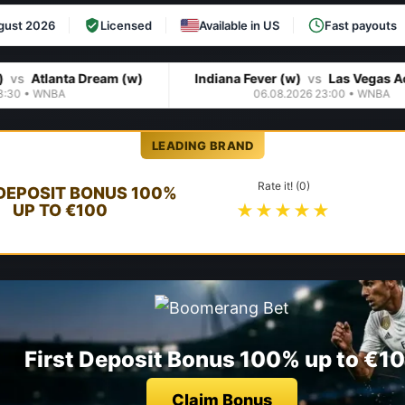
gust 2026
Licensed
Available in US
Fast payouts
Atlanta Dream (w)
Indiana Fever (w)
vs
Las Vegas Aces (
• WNBA
06.08.2026 23:00 • WNBA
LEADING BRAND
Rate it! (0)
 DEPOSIT BONUS 100%
UP TO €100
★★★★★
First Deposit Bonus 100% up to €1
Claim Bonus