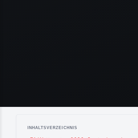
INHALTSVERZEICHNIS