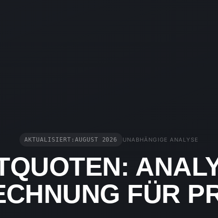
UNABHÄNGIGE ANALYSE
AKTUALISIERT:
AUGUST 2026
TQUOTEN: ANAL
ECHNUNG FÜR PR