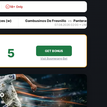
18+ Only
18+
w)
Gambusinos De Fresnillo
vs
Panteras de Aguascalient
07.08.2026 02:00 • LNBP
5
GET BONUS
Visit Boomerang Bet
00