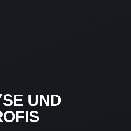
YSE UND
OFIS