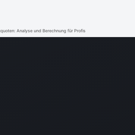
quoten: Analyse und Berechnung für Profis