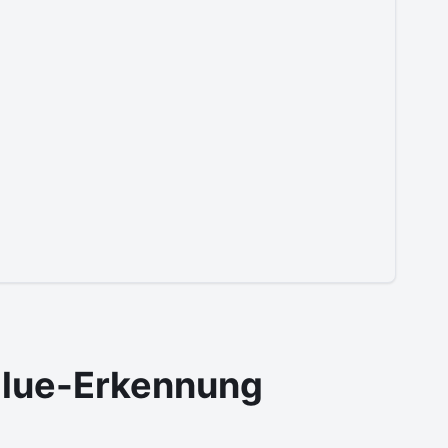
alue-Erkennung