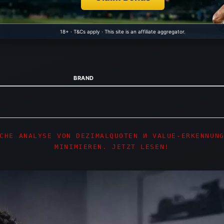
18+ · T&Cs apply · This site is an affiliate aggregator.
BRAND
CHE ANALYSE VON DEZIMALQUOTEN И VALUE-ERKENNUN
MINIMIEREN. JETZT LESEN!