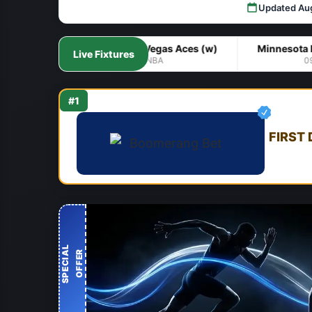
Updated Au
w York Liberty (w)
vs
Las Vegas Aces (w)
Minnesota Lyn
Live Fixtures
09.08.2026 16:30 • WNBA
09.08
#1
FIRST
S
P
E
C
I
L
O
F
F
E
A
R