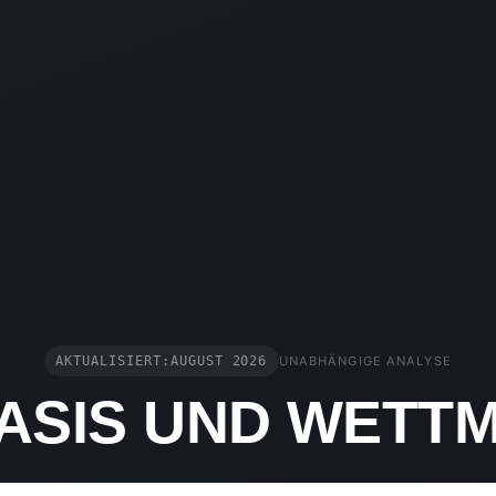
UNABHÄNGIGE ANALYSE
AKTUALISIERT:
AUGUST 2026
ASIS UND WETT