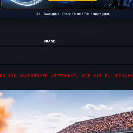
18+ · T&Cs apply · This site is an affiliate aggregator.
BRAND
ND EIN WACHSENDER WETTMARKT: WIE DIE F1-POPULA