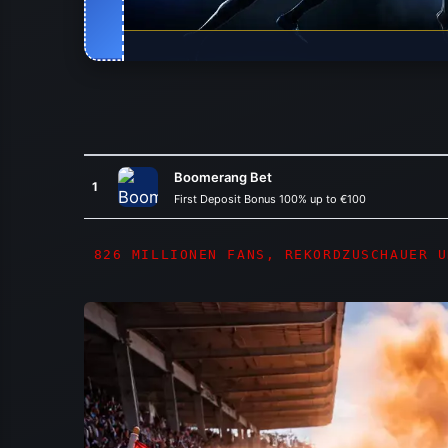
Boomerang Bet
1
First Deposit Bonus 100% up to €100
826 MILLIONEN FANS, REKORDZUSCHAUER U