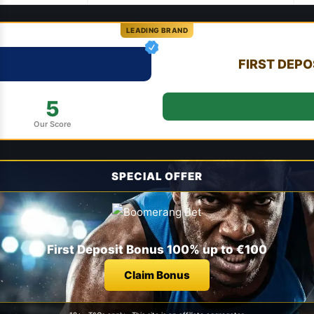
LEADING BRAND
FIRST DEPO
5
Our Score
SPECIAL OFFER
First Deposit Bonus 100% up to €100
Claim Bonus