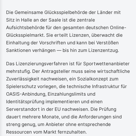
Die Gemeinsame Glücksspielbehörde der Länder mit
Sitz in Halle an der Saale ist die zentrale
Aufsichtsbehörde für den gesamten deutschen Online-
Glücksspielmarkt. Sie erteilt Lizenzen, überwacht die
Einhaltung der Vorschriften und kann bei Verstößen
Sanktionen verhängen — bis hin zum Lizenzentzug.
Das Lizenzierungsverfahren ist für Sportwettenanbieter
mehrstufig. Der Antragsteller muss seine wirtschaftliche
Zuverlässigkeit nachweisen, ein Sozialkonzept zum
Spielerschutz vorlegen, die technische Infrastruktur für
OASIS-Anbindung, Einzahlungslimits und
Identitätsprüfung implementieren und einen
Serverstandort in der EU nachweisen. Die Prüfung
dauert mehrere Monate, und die Anforderungen sind
streng genug, um Anbieter ohne entsprechende
Ressourcen vom Markt fernzuhalten.