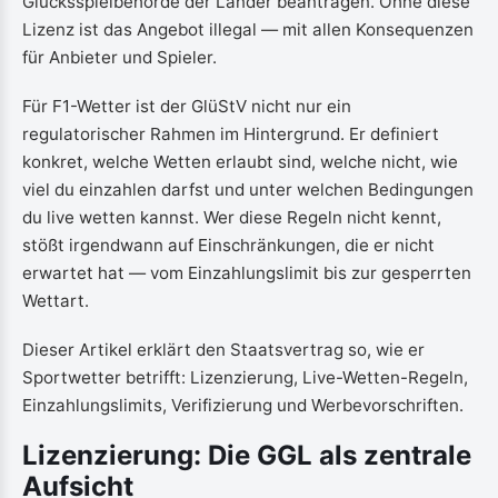
Glücksspielbehörde der Länder beantragen. Ohne diese
Lizenz ist das Angebot illegal — mit allen Konsequenzen
für Anbieter und Spieler.
Für F1-Wetter ist der GlüStV nicht nur ein
regulatorischer Rahmen im Hintergrund. Er definiert
konkret, welche Wetten erlaubt sind, welche nicht, wie
viel du einzahlen darfst und unter welchen Bedingungen
du live wetten kannst. Wer diese Regeln nicht kennt,
stößt irgendwann auf Einschränkungen, die er nicht
erwartet hat — vom Einzahlungslimit bis zur gesperrten
Wettart.
Dieser Artikel erklärt den Staatsvertrag so, wie er
Sportwetter betrifft: Lizenzierung, Live-Wetten-Regeln,
Einzahlungslimits, Verifizierung und Werbevorschriften.
Lizenzierung: Die GGL als zentrale
Aufsicht