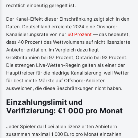
rechtlich eindeutig geregelt ist.
Der Kanal-Effekt dieser Einschränkung zeigt sich in den
Daten. Deutschland erreichte 2024 eine Onshore-
Kanalisierungsrate von nur
60 Prozent
— das bedeutet,
dass 40 Prozent des Wettvolumens auf nicht lizenzierte
Anbieter entfallen. Im Vergleich dazu liegt
Großbritannien bei 97 Prozent, Ontario bei 92 Prozent.
Die strengen Live-Wetten-Regeln gelten als einer der
Haupttreiber für die niedrige Kanalisierung, weil Wetter
für bestimmte Märkte auf Offshore-Anbieter
ausweichen, die diese Beschränkungen nicht haben.
Einzahlungslimit und
Verifizierung: €1 000 pro Monat
Jeder Spieler darf bei allen lizenzierten Anbietern
zusammen maximal 1 000 Euro pro Monat einzahlen.