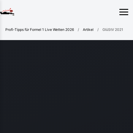
Profi-Tipps für Formel 1 Live Wetten 2026
/
Artikel
/
GlüStV 2021