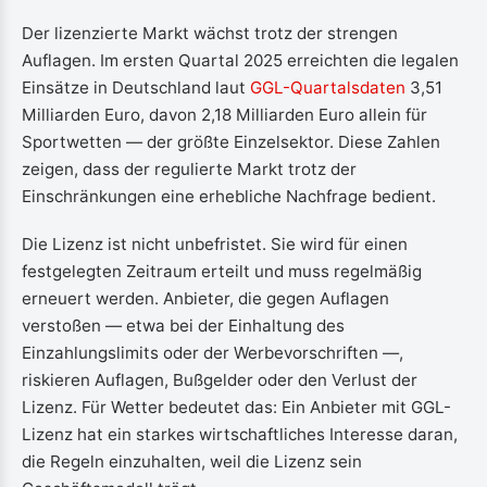
Der lizenzierte Markt wächst trotz der strengen
Auflagen. Im ersten Quartal 2025 erreichten die legalen
Einsätze in Deutschland laut
GGL-Quartalsdaten
3,51
Milliarden Euro, davon 2,18 Milliarden Euro allein für
Sportwetten — der größte Einzelsektor. Diese Zahlen
zeigen, dass der regulierte Markt trotz der
Einschränkungen eine erhebliche Nachfrage bedient.
Die Lizenz ist nicht unbefristet. Sie wird für einen
festgelegten Zeitraum erteilt und muss regelmäßig
erneuert werden. Anbieter, die gegen Auflagen
verstoßen — etwa bei der Einhaltung des
Einzahlungslimits oder der Werbevorschriften —,
riskieren Auflagen, Bußgelder oder den Verlust der
Lizenz. Für Wetter bedeutet das: Ein Anbieter mit GGL-
Lizenz hat ein starkes wirtschaftliches Interesse daran,
die Regeln einzuhalten, weil die Lizenz sein