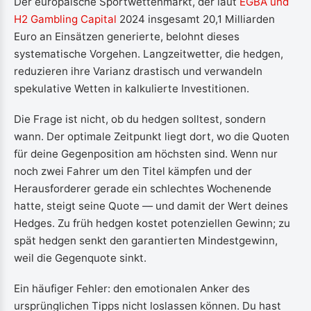
Der europäische Sportwettenmarkt, der laut
EGBA und
H2 Gambling Capital
2024 insgesamt 20,1 Milliarden
Euro an Einsätzen generierte, belohnt dieses
systematische Vorgehen. Langzeitwetter, die hedgen,
reduzieren ihre Varianz drastisch und verwandeln
spekulative Wetten in kalkulierte Investitionen.
Die Frage ist nicht, ob du hedgen solltest, sondern
wann. Der optimale Zeitpunkt liegt dort, wo die Quoten
für deine Gegenposition am höchsten sind. Wenn nur
noch zwei Fahrer um den Titel kämpfen und der
Herausforderer gerade ein schlechtes Wochenende
hatte, steigt seine Quote — und damit der Wert deines
Hedges. Zu früh hedgen kostet potenziellen Gewinn; zu
spät hedgen senkt den garantierten Mindestgewinn,
weil die Gegenquote sinkt.
Ein häufiger Fehler: den emotionalen Anker des
ursprünglichen Tipps nicht loslassen können. Du hast