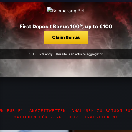
First Deposit Bonus 100% up to €100
Claim Bonus
18+ · T&Cs apply · This site is an affiliate aggregator.
EN FÜR F1-LANGZEITWETTEN. ANALYSEN ZU SAISON-FU
OPTIONEN FÜR 2026. JETZT INVESTIEREN!