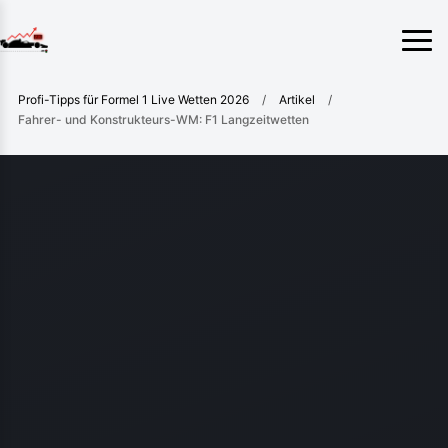
Profi-Tipps für Formel 1 Live Wetten 2026
/
Artikel
/
Fahrer- und Konstrukteurs-WM: F1 Langzeitwetten