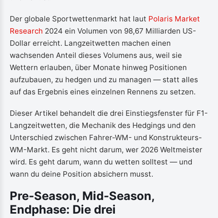
Der globale Sportwettenmarkt hat laut
Polaris Market
Research
2024 ein Volumen von 98,67 Milliarden US-
Dollar erreicht. Langzeitwetten machen einen
wachsenden Anteil dieses Volumens aus, weil sie
Wettern erlauben, über Monate hinweg Positionen
aufzubauen, zu hedgen und zu managen — statt alles
auf das Ergebnis eines einzelnen Rennens zu setzen.
Dieser Artikel behandelt die drei Einstiegsfenster für F1-
Langzeitwetten, die Mechanik des Hedgings und den
Unterschied zwischen Fahrer-WM- und Konstrukteurs-
WM-Markt. Es geht nicht darum, wer 2026 Weltmeister
wird. Es geht darum, wann du wetten solltest — und
wann du deine Position absichern musst.
Pre-Season, Mid-Season,
Endphase: Die drei