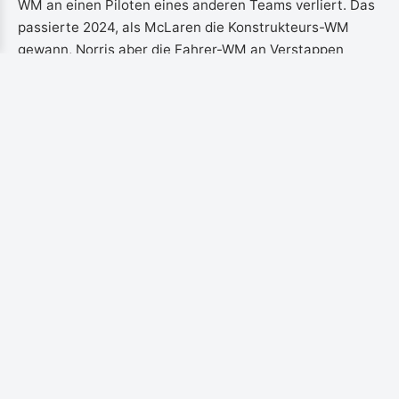
WM an einen Piloten eines anderen Teams verliert. Das
passierte 2024, als McLaren die Konstrukteurs-WM
gewann, Norris aber die Fahrer-WM an Verstappen
abgeben musste. Für Hedging-Strategien eröffnet diese
Asymmetrie interessante Möglichkeiten: Du kannst eine
JETZT SPIELEN
✕
First Deposit Bonus 100% up to €100
Fahrer-WM-Wette auf Norris mit einer Konstrukteurs-
WM-Wette auf Red Bull kombinieren — ein Szenario, in
dem du gewinnst, wenn entweder Norris Weltmeister
wird oder Red Bull als Team dominiert.
Die Quotenbewegung im Saisonverlauf unterscheidet
sich ebenfalls. Fahrer-WM-Quoten reagieren stark auf
Qualifying-Ergebnisse und spektakuläre Rennmomente.
Konstrukteurs-WM-Quoten reagieren stärker auf
Upgrade-Pakete, technische Direktiven der FIA und die
Konstanz über beide Autos hinweg. Wer diese
unterschiedlichen Trigger kennt, kann in beiden Märkten
Value finden — oft sogar gleichzeitig, wenn der Markt