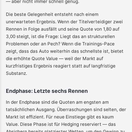
— aber nicht immer schnell genug.
Die beste Gelegenheit entsteht nach einem
unerwarteten Ergebnis. Wenn der Titelverteidiger zwei
Rennen in Folge ausfällt und seine Quote von 1,80 auf
3,00 steigt, ist die Frage: Liegt das an strukturellen
Problemen oder an Pech? Wenn die Trainings-Pace
zeigt, dass das Auto weiterhin das schnellste ist, bietet
die erhöhte Quote Value — weil der Markt auf
kurzfristiges Ergebnis reagiert statt auf langfristige
Substanz.
Endphase: Letzte sechs Rennen
In der Endphase sind die Quoten am engsten am
tatsächlichen Ausgang. Überraschungen sind selten, der
Markt ist effizient. Für neue Einstiege gibt es kaum
Value. Diese Phase ist für Hedging reserviert — das
Absichern bereits platzierter Wetten, um den Gewinn zu