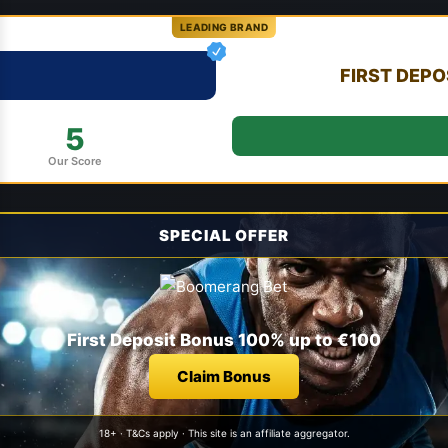
LEADING BRAND
FIRST DEPO
5
Our Score
SPECIAL OFFER
First Deposit Bonus 100% up to €100
Claim Bonus
18+ · T&Cs apply · This site is an affiliate aggregator.