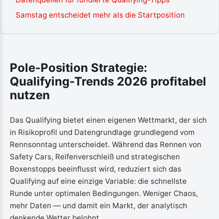
Samstag entscheidet mehr als die Startposition
Pole-Position Strategie:
Qualifying-Trends 2026 profitabel
nutzen
Das Qualifying bietet einen eigenen Wettmarkt, der sich
in Risikoprofil und Datengrundlage grundlegend vom
Rennsonntag unterscheidet. Während das Rennen von
Safety Cars, Reifenverschleiß und strategischen
Boxenstopps beeinflusst wird, reduziert sich das
Qualifying auf eine einzige Variable: die schnellste
Runde unter optimalen Bedingungen. Weniger Chaos,
mehr Daten — und damit ein Markt, der analytisch
denkende Wetter belohnt.