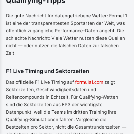
Qualifying-Tipps
Die gute Nachricht für datengetriebene Wetter: Formel 1
ist eine der transparentesten Sportarten der Welt, was
öffentlich zugängliche Performance-Daten angeht. Die
schlechte Nachricht: Viele Wetter nutzen diese Quellen
nicht — oder nutzen die falschen Daten zur falschen
Zeit.
F1 Live Timing und Sektorzeiten
Das offizielle F1 Live Timing auf
formula1.com
zeigt
Sektorzeiten, Geschwindigkeitsdaten und
Reifencompounds in Echtzeit. Für Qualifying-Wetten
sind die Sektorzeiten aus FP3 der wichtigste
Datenpunkt, weil die Teams im dritten Training ihre
Qualifying-Simulationen fahren. Vergleiche die
Bestzeiten pro Sektor, nicht die Gesamtrundenzeiten —