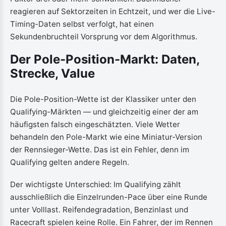
reagieren auf Sektorzeiten in Echtzeit, und wer die Live-
Timing-Daten selbst verfolgt, hat einen
Sekundenbruchteil Vorsprung vor dem Algorithmus.
Der Pole-Position-Markt: Daten,
Strecke, Value
Die Pole-Position-Wette ist der Klassiker unter den
Qualifying-Märkten — und gleichzeitig einer der am
häufigsten falsch eingeschätzten. Viele Wetter
behandeln den Pole-Markt wie eine Miniatur-Version
der Rennsieger-Wette. Das ist ein Fehler, denn im
Qualifying gelten andere Regeln.
Der wichtigste Unterschied: Im Qualifying zählt
ausschließlich die Einzelrunden-Pace über eine Runde
unter Volllast. Reifendegradation, Benzinlast und
Racecraft spielen keine Rolle. Ein Fahrer, der im Rennen