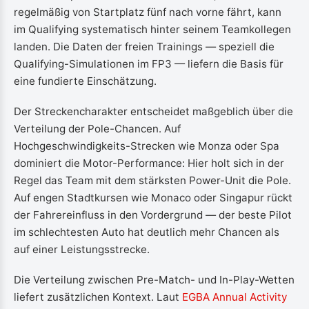
regelmäßig von Startplatz fünf nach vorne fährt, kann
im Qualifying systematisch hinter seinem Teamkollegen
landen. Die Daten der freien Trainings — speziell die
Qualifying-Simulationen im FP3 — liefern die Basis für
eine fundierte Einschätzung.
Der Streckencharakter entscheidet maßgeblich über die
Verteilung der Pole-Chancen. Auf
Hochgeschwindigkeits-Strecken wie Monza oder Spa
dominiert die Motor-Performance: Hier holt sich in der
Regel das Team mit dem stärksten Power-Unit die Pole.
Auf engen Stadtkursen wie Monaco oder Singapur rückt
der Fahrereinfluss in den Vordergrund — der beste Pilot
im schlechtesten Auto hat deutlich mehr Chancen als
auf einer Leistungsstrecke.
Die Verteilung zwischen Pre-Match- und In-Play-Wetten
liefert zusätzlichen Kontext. Laut
EGBA Annual Activity