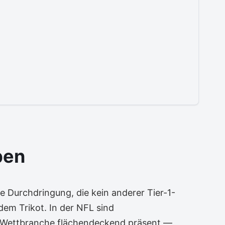
ben
 Durchdringung, die kein anderer Tier-1-
dem Trikot. In der NFL sind
ie Wettbranche flächendeckend präsent —