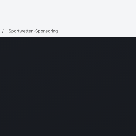
/
Sportwetten-Sponsoring