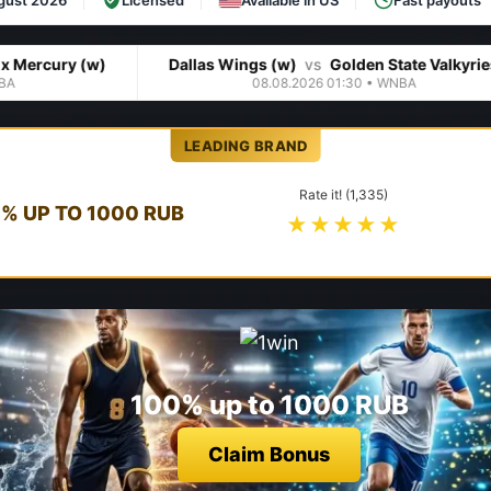
cury (w)
Dallas Wings (w)
vs
Golden State Valkyries
08.08.2026 01:30 • WNBA
LEADING BRAND
Rate it! (1,335)
% UP TO 1000 RUB
★★★★★
100% up to 1000 RUB
Claim Bonus