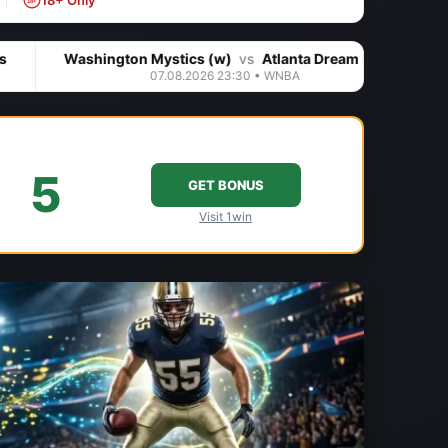
18+
Washington Mystics (w)
vs
Atlanta Dream (w)
Conne
07.08.2026 23:30 • WNBA
5
GET BONUS
Visit 1win