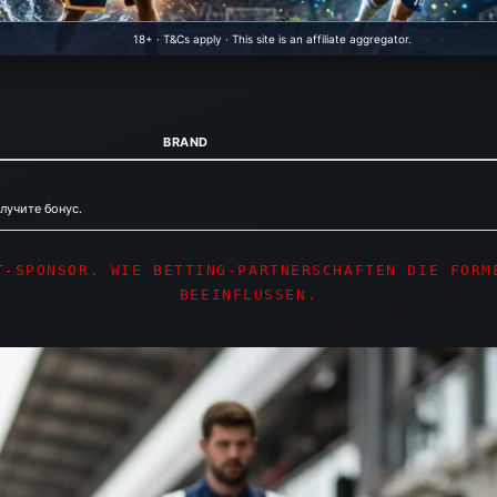
18+ · T&Cs apply · This site is an affiliate aggregator.
BRAND
лучите бонус.
T-SPONSOR. WIE BETTING-PARTNERSCHAFTEN DIE FORM
BEEINFLUSSEN.