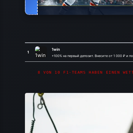
1win
1
+100% на первый депозит. Внесите от 1 000 ₽ и по
8 VON 10 F1-TEAMS HABEN EINEN WET